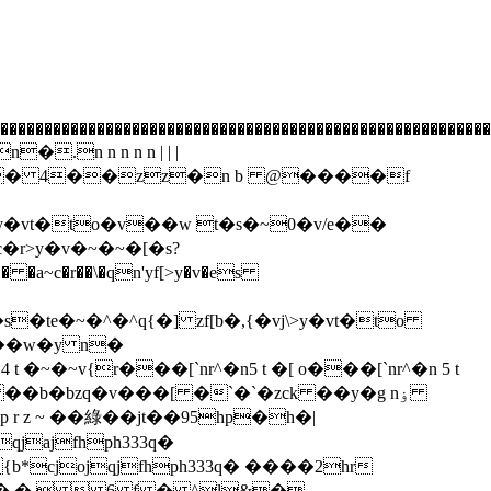
��������������������������������������������������������
n n n n n | | |
4�� 4��zz�n b @����f
y�vt�to�v��w t�s�~0�v/e��
� �a~c�r��\�qn'yf[>y�v�es
�te�~�^�^q{�] zf[b�,{�vj\>y�vt�to
o��w�y n�
t �~�~v{r���[`nr^�n5 t �[ o���[`nr^�n 5 t
w�[ ��b�bzq�v���[ �`�`�zck ��y�g nۏ
 p r z ~ ��綠��jt��95hp�h�|
qjajfhph333q�
b*cjojqjfhph333q� ����2hr
� � � �   6 f � ^l&�