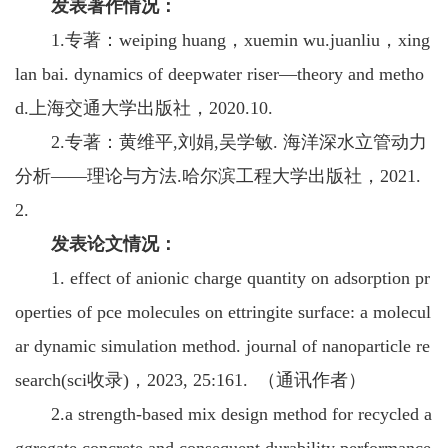
发表著作情况
：
1
.专著：weiping huang，xuemin wu.
juanliu，xing
lan bai.
dynamics of deepwater riser
—
theory and metho
d
.
上海交通
大学出版社，
202
0
.1
0
.
2
.专著：黄维平,刘娟,吴学敏. 海洋深水立管动力
分析
——
理论与方法
.哈尔滨工程大学出版社，202
1
.
2
.
发表论文情况
：
1. effect of anionic charge quantity on adsorption pr
operties of pce molecules on ettringite surface: a molecul
ar dynamic simulation method. journal of nanoparticle re
search(sci收录)，2023, 25:161. （通讯作者）
2.
a strength-based mix design method for recycled a