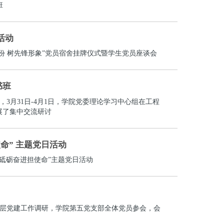
班
活动
份 树先锋形象”党员宿舍挂牌仪式暨学生党员座谈会
书班
月31日-4月1日，学院党委理论学习中心组在工程
开展了集中交流研讨
命” 主题党日活动
砥砺奋进担使命”主题党日活动
展基层党建工作调研，学院第五党支部全体党员参会，会