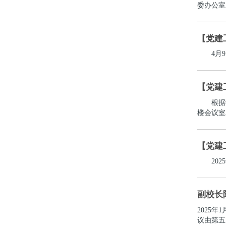
委办公室
【党建
4月9日
【党建
根据学校
楼会议室
【党建
2025
副校长
2025
议由第五