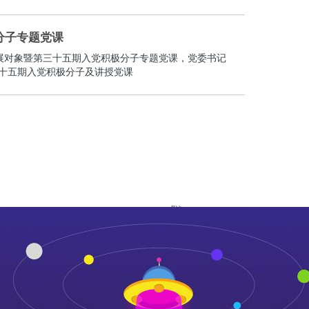
分子专题党课
发展对象暨第三十五期入党积极分子专题党课，党委书记
三十五期入党积极分子及讲授党课
"));