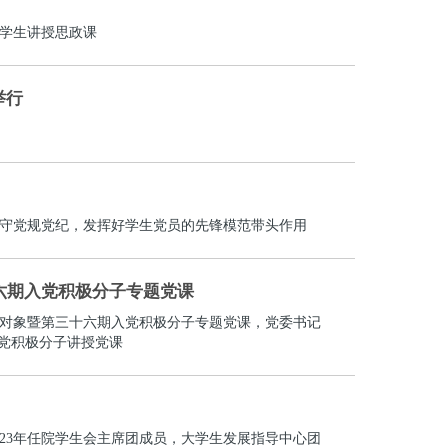
学生讲授思政课
举行
守党规党纪，发挥好学生党员的先锋模范带头作用
六期入党积极分子专题党课
发展对象暨第三十六期入党积极分子专题党课，党委书记
党积极分子讲授党课
3年任院学生会主席团成员，大学生发展指导中心团