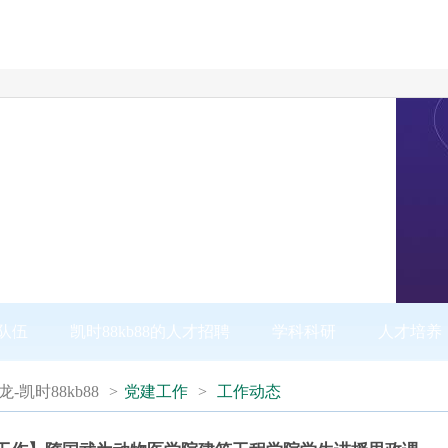
队伍
凯时88kb88的人才招聘
学科科研
人才培养
尊龙-凯时88kb88
>
党建工作
>
工作动态