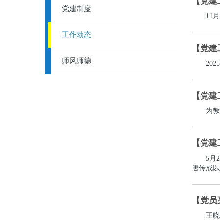
【党建
党建制度
11月2
工作动态
【党建
师风师德
2025
【党建
为教育
【党建
5月23
唐传成以
【党员
王晓晨，