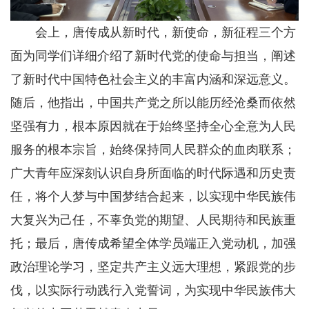
会上，唐传成从新时代，新使命，新征程三个方
面为同学们详细介绍了新时代党的使命与担当，阐述
了新时代中国特色社会主义的丰富内涵和深远意义。
随后，他指出，中国共产党之所以能历经沧桑而依然
坚强有力，根本原因就在于始终坚持全心全意为人民
服务的根本宗旨，始终保持同人民群众的血肉联系；
广大青年应深刻认识自身所面临的时代际遇和历史责
任，将个人梦与中国梦结合起来，以实现中华民族伟
大复兴为己任，不辜负党的期望、人民期待和民族重
托；最后，唐传成希望全体学员端正入党动机，加强
政治理论学习，坚定共产主义远大理想，紧跟党的步
伐，以实际行动践行入党誓词，为实现中华民族伟大