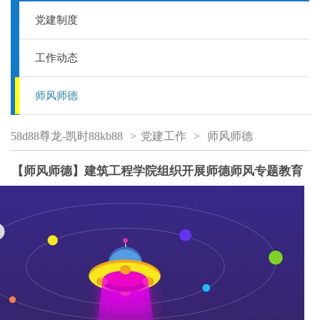
党建制度
工作动态
师风师德
58d88尊龙-凯时88kb88
>
党建工作
>
师风师德
【师风师德】建筑工程学院组织开展师德师风专题教育