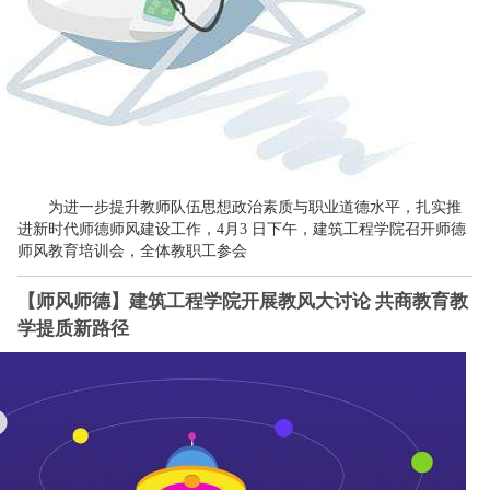
为进一步提升教师队伍思想政治素质与职业道德水平，扎实推
进新时代师德师风建设工作，4月3 日下午，建筑工程学院召开师德
师风教育培训会，全体教职工参会
【师风师德】建筑工程学院开展教风大讨论 共商教育教
学提质新路径