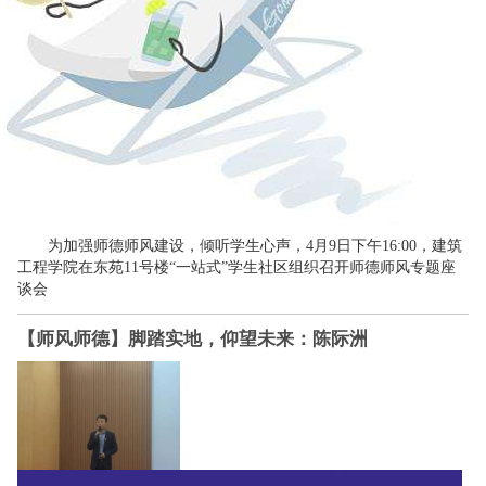
为加强师德师风建设，倾听学生心声，4月9日下午16:00，建筑
工程学院在东苑11号楼“一站式”学生社区组织召开师德师风专题座
谈会
【师风师德】脚踏实地，仰望未来：陈际洲