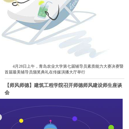
4月28日上午，青岛农业大学第七届辅导员素质能力大赛决赛暨
首届最美辅导员颁奖典礼在传媒演播大厅举行
【师风师德】建筑工程学院召开师德师风建设师生座谈
会