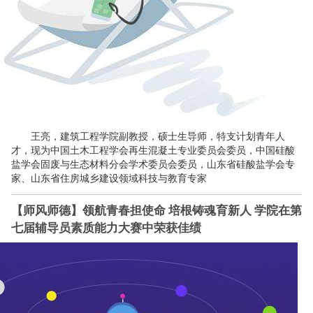
王亮，建筑工程学院副教授，硕士生导师，特支计划青年人
才，现为中国土木工程学会再生混凝土专业委员会委员，中国硅酸
盐学会固废与生态材料分会学术委员会委员，山东省硅酸盐学会专
家、山东省住房城乡建设领域科技与教育专家
【师风师德】领航青春担使命 培根铸魂育新人 学院在第
七届辅导员素质能力大赛中荣获佳绩