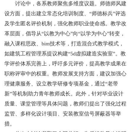
讨论中，各系教师聚焦多维度议题。师德师风建
设方面，提出建立常态化培训制度、“师德标兵”评选
及学生匿名评价机制，强化教师职业使命感。教学改
革层面，倡导从“以教为中心”向“以学为中心”转变，
融入课程思政、bim技术等，打造混合式教学模式，
如建筑工程管理系提议构建“5d虚拟建造实验室”。教
学评价体系完善上，呼吁多元评价，提高教学成果在
职称评审中的权重。教师发展支持方面，建议加强心
理健康服务、设立教学研修专项基金，通过“老带
新”等机制助力青年教师成长。此外，针对毕业设计
质量、课堂管理等具体问题，教师们提出了强化过程
监管、多样化设计项目、安装教室信号屏蔽器等举
措。