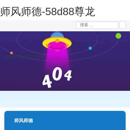
师风师德-58d88尊龙
58d88尊龙-凯时88kb88
师风师德