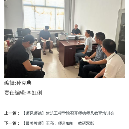
编辑:孙克典
责任编辑:李虹俐
上一篇：
【师风师德】建筑工程学院召开师德师风教育培训会
下一篇：
【最美教师】王亮：师道如虹，教研双彰