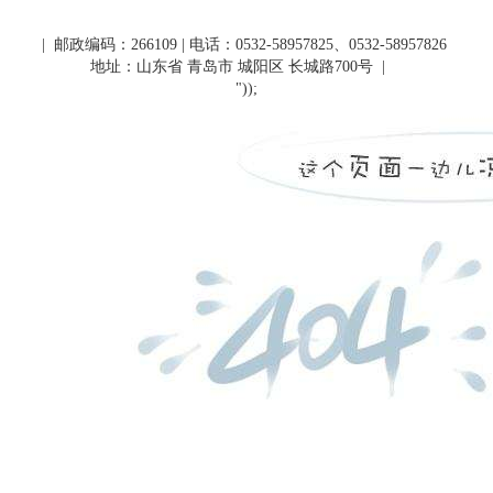
| 邮政编码：266109 | 电话：0532-58957825、0532-58957826
地址：山东省 青岛市 城阳区 长城路700号
|
"));