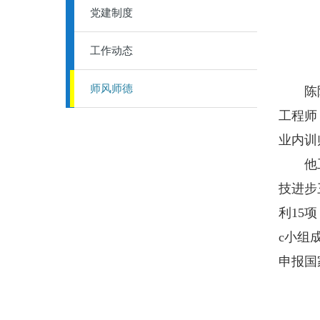
党建制度
工作动态
师风师德
陈际洲
工程师
业内训
他工作
技进步
利15
c小组
申报国