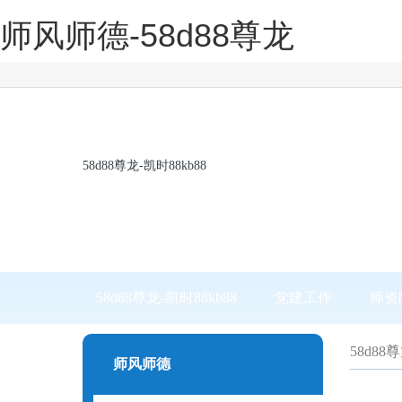
师风师德-58d88尊龙
58d88尊龙-凯时88kb88
58d88尊龙-凯时88kb88
党建工作
师资
58d88
师风师德