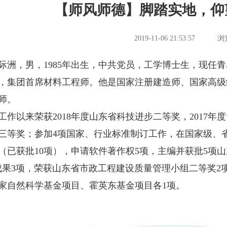
【师风师德】脚踏实地，仰
2019-11-06 21:53:57
浏
，男，1985年出生，中共党员，工学博士生，现任青
，集团首席材料工程师。他是国家注册建造师、国家高级绘图
师。
以来荣获2018年度山东省科技进步二等奖，2017年度
三等奖；参加4项国家、行业标准制订工作，在国家级、省
项（已获批10项），申请软件著作权5项，主编并获批5项
成果3项，荣获山东省市政工程建设质量管理小组二等奖2项
家自然科学基金项目、霍英东基金项目各1项。