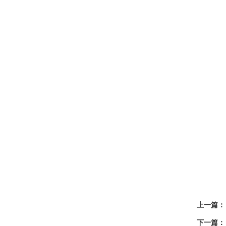
上一篇：
下一篇：