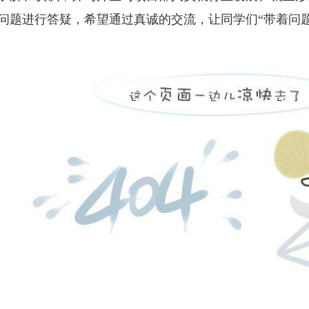
问题进行答疑，希望通过真诚的交流，让同学们“带着问