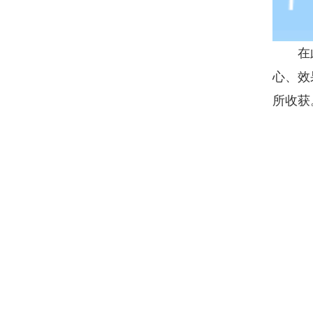
在此次
心、效
所收获