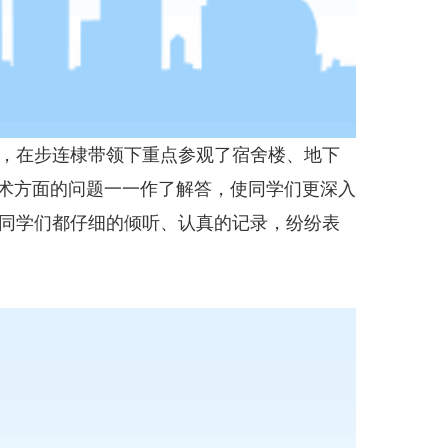
，在步连棣带领下重点参观了宿舍楼、地下
技术方面的问题一一作了解答，使同学们更深入
同学们都仔细的倾听、认真的记录，纷纷表