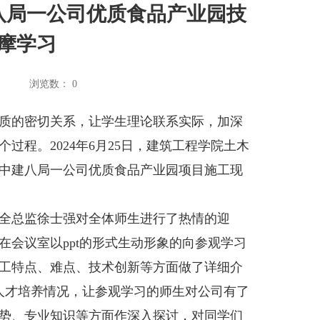
八局一公司优质食品产业园技
摩学习
：
浏览数：
0
质的密切关系，让学生理论联系实际，加深
程。2024年6月25日，建筑工程学院土木
赴中建八局一公司优质食品产业园项目施工现
全总监徐士强对全体师生进行了热情的迎
会议室以ppt的形式生动形象的向参观学习
工特点、难点、技术创新等方面做了详细介
、人才培养情况，让参观学习的师生对公司有了
势、专业知识等方面作深入探讨，对同学们