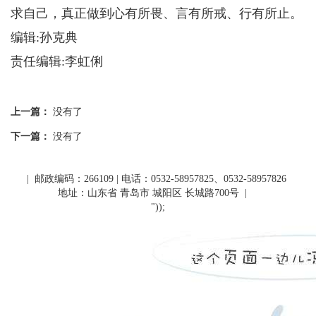
求自己，真正做到心有所畏、言有所戒、行有所止。
编辑:孙克典
责任编辑:李虹俐
上一篇：
没有了
下一篇：
没有了
| 邮政编码：266109 | 电话：0532-58957825、0532-58957826
地址：山东省 青岛市 城阳区 长城路700号
|
"));