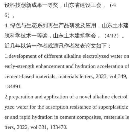
设科技创新成果一等奖，山东省建设工会，（4/
6）。
4. 绿色与生态系列再生产品研发及应用，山东土木建
筑科学技术一等奖，山东土木建筑学会，（4/12）。
近几年以第一作者或通讯作者发表论文如下：
1.development of different alkaline electrolyzed water on
early-strength enhancement and hydration acceleration of
cement-based materials, materials letters, 2023, vol 349,
134891.
2.preparation and application of a novel alkaline electrol
yzed water for the adsorption resistance of superplasticiz
er and rapid hydration in cement composites, materials le
tters, 2022, vol 331, 133470.