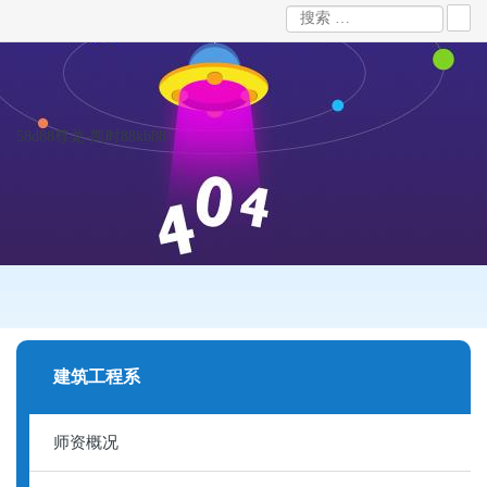
58d88尊龙-凯时88kb88
建筑工程系
师资概况