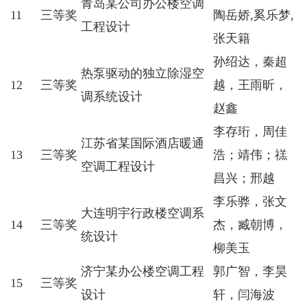
青岛某公司办公楼空调
11
三等奖
陶岳娇,奚乐梦,
工程设计
张天籍
孙绍达，秦超
热泵驱动的独立除湿空
12
三等奖
越，王雨昕，
调系统设计
赵鑫
李存珩，周佳
江苏省某国际酒店暖通
13
三等奖
浩；靖伟；禚
空调工程设计
昌兴；邢越
李乐骅，张文
大连明宇行政楼空调系
14
三等奖
杰，臧朝博，
统设计
柳美玉
济宁某办公楼空调工程
郭广智，李昊
15
三等奖
设计
轩，闫海波