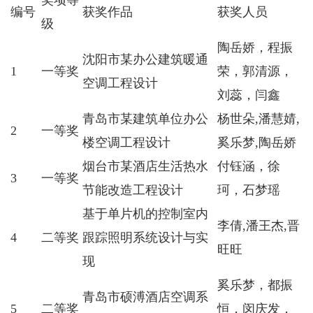
奖项等
编号
获奖作品
获奖人员
级
陶岳娇，程振
沈阳市某办公建筑暖通
1
一等奖
荣，郭清源，
空调工程设计
刘蕊，闫鑫
青岛市某建筑单位办公
杨世朵,潘慧婧,
2
一等奖
楼空调工程设计
奚乐梦,陶岳娇
烟台市某酒店生活热水
付钰涵，徐
3
一等奖
节能改造工程设计
珂，石梦瑶
基于单片机的控制室内
李倩,潘王杰,晋
4
二等奖
跟踪照明系统设计与实
旺旺
现
奚乐梦，都振
青岛市硕溥酒店空调系
5
二等奖
恒，闵庆发，