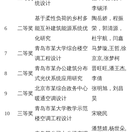
统设计
李锡洋
基于柔性负荷的乡村多
陶岳娇，程振
6
二等奖
能互补建筑能源系统优
荣，郭清源，
化研究
杜宇航，闫鑫
青岛市某大学综合楼空
马梦璇,王哲,徐
7
二等奖
调工程设计
京京,张梦柯
青岛市某办公建筑分布
晋旺旺,潘王杰,
8
二等奖
式光伏系统应用研究
李倩
北京市某综合政务中心
张明旭，刘昌
9
二等奖
暖通空调设计
昊
青岛市某大学教学示范
10
三等奖
宋晓民
楼空调工程设计
潘慧婧,杨世朵,