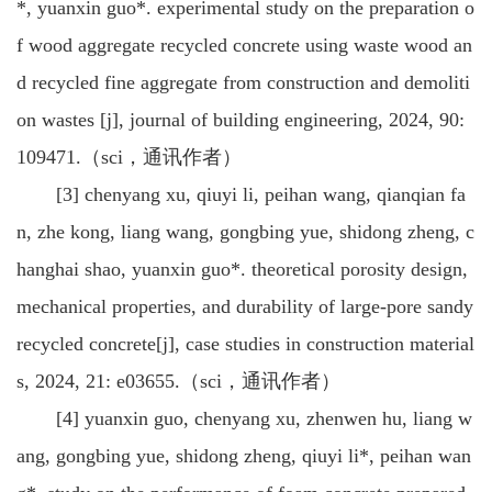
*, yuanxin guo*. experimental study on the preparation o
f wood aggregate recycled concrete using waste wood an
d recycled fine aggregate from construction and demoliti
on wastes [j], journal of building engineering, 2024, 90:
109471.（sci，通讯作者）
[3] chenyang xu, qiuyi li, peihan wang, qianqian fa
n, zhe kong, liang wang, gongbing yue, shidong zheng, c
hanghai shao, yuanxin guo*. theoretical porosity design,
mechanical properties, and durability of large-pore sandy
recycled concrete[j], case studies in construction material
s, 2024, 21: e03655.（sci，通讯作者）
[4] yuanxin guo, chenyang xu, zhenwen hu, liang w
ang, gongbing yue, shidong zheng, qiuyi li*, peihan wan