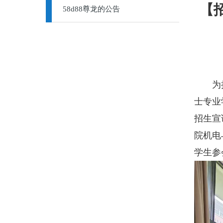
【
58d88尊龙的公告
为持续
士专业
招生宣
院机电
学生参