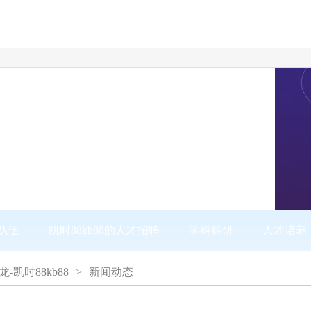
队伍
凯时88kb88的人才招聘
学科科研
人才培养
尊龙-凯时88kb88
>
新闻动态