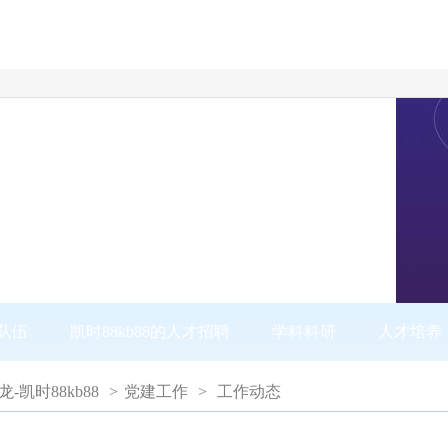
队伍
凯时88kb88的人才招聘
学科科研
人才培养
尊龙-凯时88kb88
>
党建工作
>
工作动态