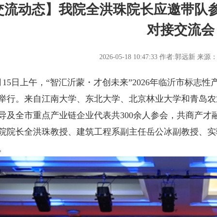
交流动态】我院全洪珠院长应邀带队
对接交流会
2026-05-18 10:47:33
作者:郭远新
来源
5日上午，“智汇沂蒙・才创未来”2026年临沂市标志
举行。来自江南大学、东北大学、北京林业大学和青岛农
导及全市重点产业链企业代表共300余人参会，共商产才
院院长全洪珠教授、建筑工程系副主任岳公冰副教授、实
。