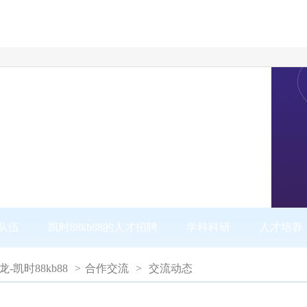
队伍
凯时88kb88的人才招聘
学科科研
人才培养
尊龙-凯时88kb88
>
合作交流
>
交流动态