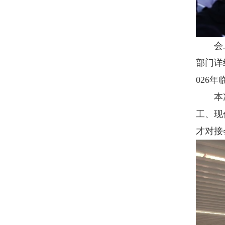
会上，
部门详
026
本次交
工、现
才对接