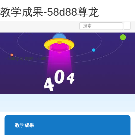
教学成果-58d88尊龙
58d88尊龙-凯时88kb88
教学成果