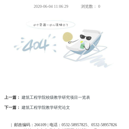
2020-06-04 11:06:29
浏览数：
0
上一篇：
建筑工程学院校级教学研究项目一览表
下一篇：
建筑工程学院教学研究论文
| 邮政编码：266109 | 电话：0532-58957825、0532-58957826