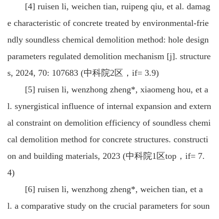
[4] ruisen li, weichen tian, ruipeng qiu, et al. damag
e characteristic of concrete treated by environmental-frie
ndly soundless chemical demolition method: hole design
parameters regulated demolition mechanism [j]. structure
s, 2024, 70: 107683 (中科院2区，if= 3.9)
[5] ruisen li, wenzhong zheng*, xiaomeng hou, et a
l. synergistical influence of internal expansion and extern
al constraint on demolition efficiency of soundless chemi
cal demolition method for concrete structures. constructi
on and building materials, 2023 (中科院1区top，if= 7.
4)
[6] ruisen li, wenzhong zheng*, weichen tian, et a
l. a comparative study on the crucial parameters for soun