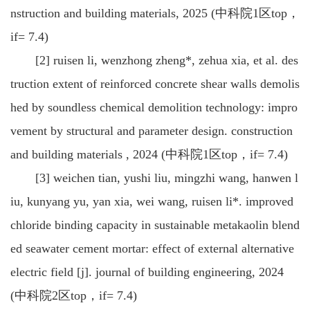
nstruction and building materials, 2025 (中科院1区top，
if= 7.4)
[2] ruisen li, wenzhong zheng*, zehua xia, et al. des
truction extent of reinforced concrete shear walls demolis
hed by soundless chemical demolition technology: impro
vement by structural and parameter design. construction
and building materials , 2024 (中科院1区top，if= 7.4)
[3] weichen tian, yushi liu, mingzhi wang, hanwen l
iu, kunyang yu, yan xia, wei wang, ruisen li*. improved
chloride binding capacity in sustainable metakaolin blend
ed seawater cement mortar: effect of external alternative
electric field [j]. journal of building engineering, 2024
(中科院2区top，if= 7.4)