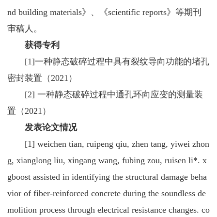
nd building materials》、《scientific reports》等期刊
审稿人。
获得专利
[1]一种静态破碎过程中具有裂纹导向功能的堵孔
密封装置（2021）
[2] 一种静态破碎过程中通孔环向应变的测量装
置（2021）
发表论文情况
[1] weichen tian, ruipeng qiu, zhen tang, yiwei zhon
g, xianglong liu, xingang wang, fubing zou, ruisen li*. x
gboost assisted in identifying the structural damage beha
vior of fiber-reinforced concrete during the soundless de
molition process through electrical resistance changes. co