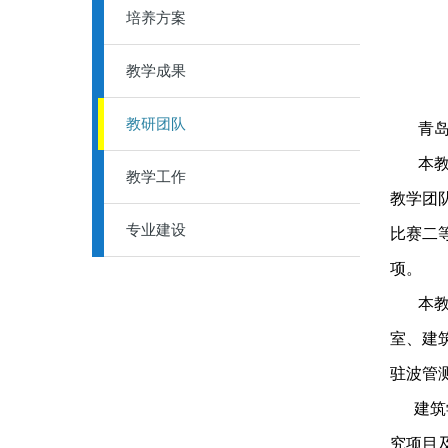
培养方案
教学成果
教研团队
青岛农
本教研
教学工作
教学团
专业建设
比赛二
项。
本教研
室、建
驻波管
建筑学
究项目