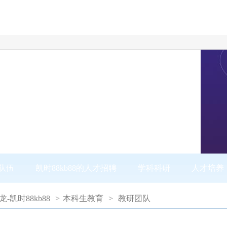
队伍
凯时88kb88的人才招聘
学科科研
人才培养
尊龙-凯时88kb88
>
本科生教育
>
教研团队