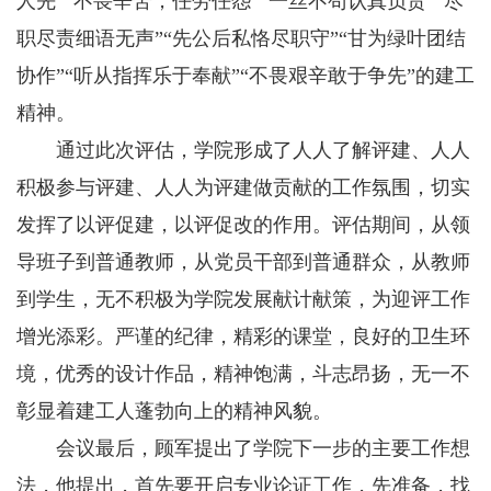
人先”“不畏辛苦，任劳任怨”“一丝不苟认真负责”“尽
职尽责细语无声”“先公后私恪尽职守”“甘为绿叶团结
协作”“听从指挥乐于奉献”“不畏艰辛敢于争先”的建工
精神。
通过此次评估，学院形成了人人了解评建、人人
积极参与评建、人人为评建做贡献的工作氛围，切实
发挥了以评促建，以评促改的作用。评估期间，从领
导班子到普通教师，从党员干部到普通群众，从教师
到学生，无不积极为学院发展献计献策，为迎评工作
增光添彩。严谨的纪律，精彩的课堂，良好的卫生环
境，优秀的设计作品，精神饱满，斗志昂扬，无一不
彰显着建工人蓬勃向上的精神风貌。
会议最后，顾军提出了学院下一步的主要工作想
法，他提出，首先要开启专业论证工作，先准备，找