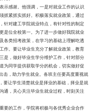
表示感谢。他强调，一是对就业工作的认识
须抓紧抓实抓好。积极落实就业政策，通过
，针对建工学院就业特点，有针对性的制定
更是位全校第一。为了进一步做好我院就业
及各类招考政策，在学习的基础上理解吃透
工作。要让毕业生充分了解就业政策，教育
三是，做好毕业生学分维护工作，针对部分
道为同学提供获取学分的机会，切实做好促
动出击，助力学生就业。各班主任要高度重视就
念，要让学生清楚就业是择业的基础，择业是就
沟通，关心关注毕业生就业过程，时刻关注
重要的工作，学院将积极与各优秀企业合作