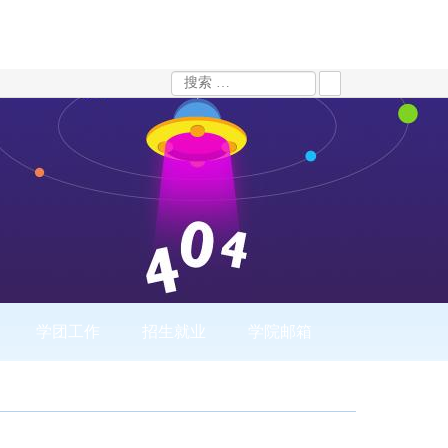
学团工作
招生就业
学院邮箱