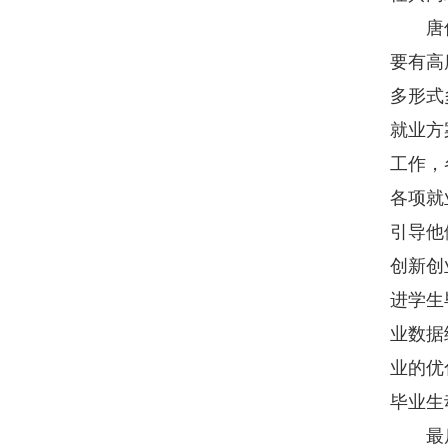
唐传成
要有高
多形式
就业方
工作，
各项就
引导他
创新创
进学生
业数据
业的优
毕业生
最后，