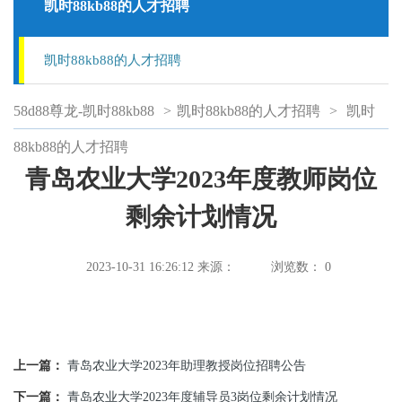
凯时88kb88的人才招聘
凯时88kb88的人才招聘
58d88尊龙-凯时88kb88
>
凯时88kb88的人才招聘
>
凯时
88kb88的人才招聘
青岛农业大学2023年度教师岗位
剩余计划情况
2023-10-31 16:26:12
来源：
浏览数：
0
上一篇：
青岛农业大学2023年助理教授岗位招聘公告
下一篇：
青岛农业大学2023年度辅导员3岗位剩余计划情况