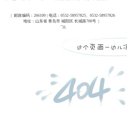
| 邮政编码：266109 | 电话：0532-58957825、0532-58957826
地址：山东省 青岛市 城阳区 长城路700号
|
"));