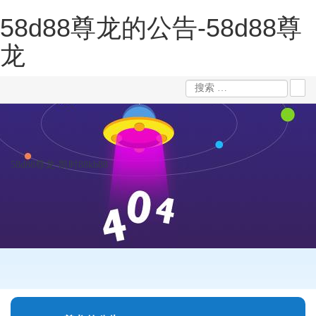
58d88尊龙的公告-58d88尊
龙
58d88尊龙-凯时88kb88