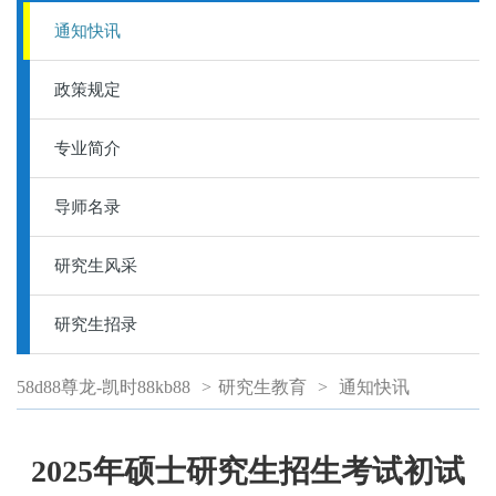
通知快讯
政策规定
专业简介
导师名录
研究生风采
研究生招录
58d88尊龙-凯时88kb88
>
研究生教育
>
通知快讯
2025年硕士研究生招生考试初试