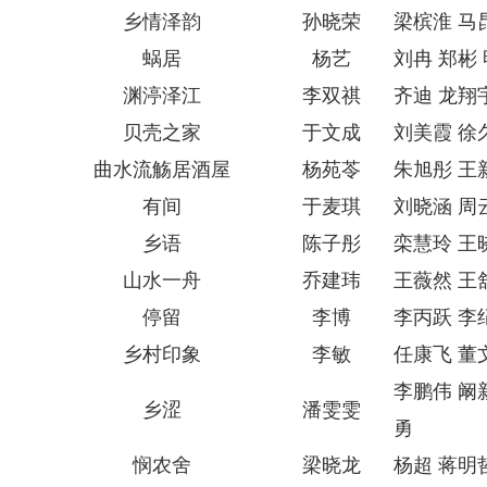
乡情泽韵
孙晓荣
梁槟淮 马
蜗居
杨艺
刘冉 郑彬
渊渟泽江
李双祺
齐迪 龙翔
贝壳之家
于文成
刘美霞 徐
曲水流觞居酒屋
杨苑苓
朱旭彤 王
有间
于麦琪
刘晓涵 周
乡语
陈子彤
栾慧玲 王
山水一舟
乔建玮
王薇然 王
停留
李博
李丙跃 李
乡村印象
李敏
任康飞 董
李鹏伟 阚
乡涩
潘雯雯
勇
悯农舍
梁晓龙
杨超 蒋明