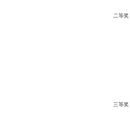
二等奖
三等奖