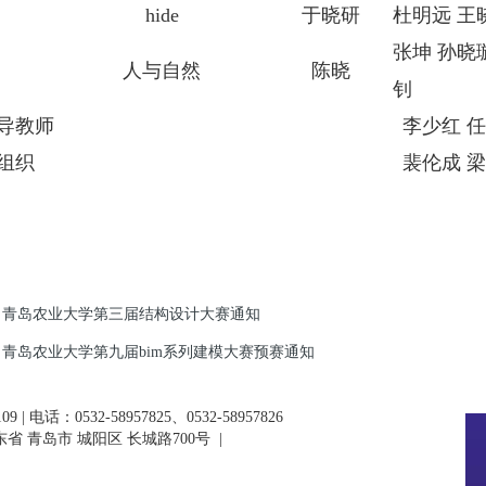
hide
于晓研
杜明远 王
张坤 孙晓
人与自然
陈晓
钊
导教师
李少红 任
组织
裴伦成 梁
青岛农业大学第三届结构设计大赛通知
青岛农业大学第九届bim系列建模大赛预赛通知
 | 电话：0532-58957825、0532-58957826
省 青岛市 城阳区 长城路700号
|