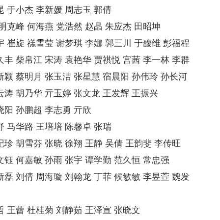
昆 于小杰 李新媛 周志玉 郭倩
 明克峰 何海燕 党浩然 赵晶 朱应杰 田昭坤
宇 崔旋 禚雪莹 谢梦琪 李娜 郭三川 于馥维 彭福程
久丰 柴帛江 宋涛 袁艳华 贾祺悦 宫茜 李一林 李群
新颖 蔡明月 张玉洁 张星慧 宿晨阳 孙伟玲 孙长河
云涛 胡乃华 亓玉婷 张文龙 王发辉 王振兴
晓阳 孙鹏超 李志勇 亓欣
舒 马华路 王培培 陈馨卓 张瑞
纪珍 胡雪芬 张晓 徐翔 王静 吴倩 王韵斐 李传旺
文钰 何嘉敏 孙雨 张宇 谭学勤 范久恒 常忠强
新磊 刘倩 周海璇 刘翰龙 丁菲 候敏敏 李昱萱 魏发
哲 王蕾 杜桂菊 刘静茹 王泽宣 张晓文