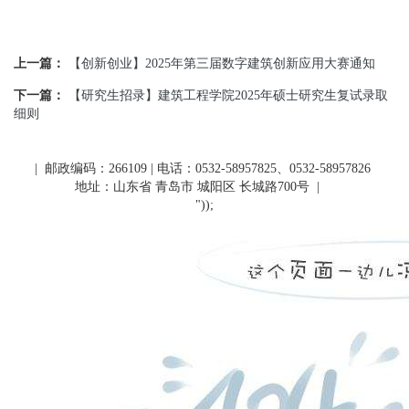
上一篇：
【创新创业】2025年第三届数字建筑创新应用大赛通知
下一篇：
【研究生招录】建筑工程学院2025年硕士研究生复试录取
细则
| 邮政编码：266109 | 电话：0532-58957825、0532-58957826
地址：山东省 青岛市 城阳区 长城路700号
|
"));