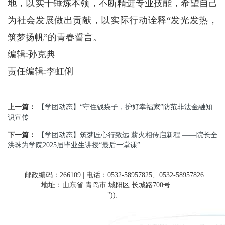
地，以实干锤炼本领，不断精进专业技能，希望自己
为社会发展做出贡献，以实际行动诠释“发光发热，
筑梦扬帆”的青春誓言。
编辑:孙克典
责任编辑:李虹俐
上一篇：
【学团动态】“守住钱袋子，护好幸福家”防范非法金融知
识宣传
下一篇：
【学团动态】筑梦匠心行致远 薪火相传启新程 ——院长全
洪珠为学院2025届毕业生讲授“最后一堂课”
| 邮政编码：266109 | 电话：0532-58957825、0532-58957826
地址：山东省 青岛市 城阳区 长城路700号
|
"));