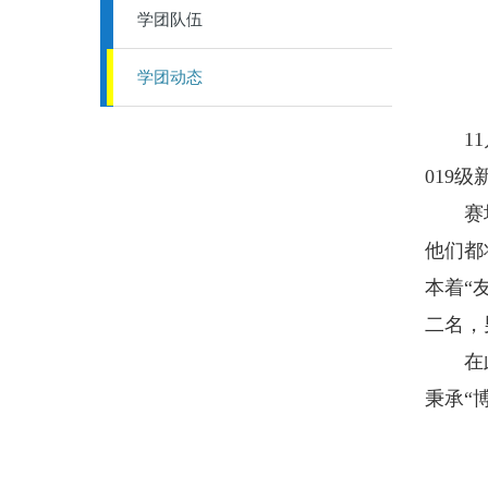
学团队伍
学团动态
11月
019
赛场上
他们都
本着“
二名，
在此次
秉承“