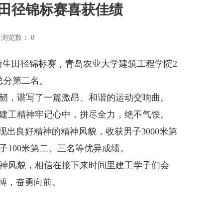
生田径锦标赛喜获佳绩
浏览数：
0
新生田径锦标赛，青岛农业大学建筑工程学院2
总分第二名。
韧，谱写了一篇激昂、和谐的运动交响曲。
建工精神牢记心中，拼尽全力，绝不气馁。
现出良好精神的精神风貌，收获男子3000米第
100米第二、三名等优异成绩。
神风貌，相信在接下来时间里建工学子们会
搏，奋勇向前。