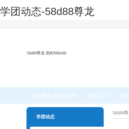
学团动态-58d88尊龙
58d88尊龙-凯时88kb88
58d88尊龙-凯时88kb88
党建工作
师资
58d88
学团动态