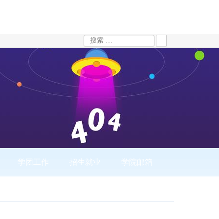
学团工作
招生就业
学院邮箱