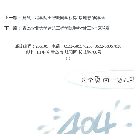
上一篇：
建筑工程学院王智鹏同学获得“康地恩”奖学金
下一篇：
青岛农业大学建筑工程学院举办“建工杯”足球赛
| 邮政编码：266109 | 电话：0532-58957825、0532-58957826
地址：山东省 青岛市 城阳区 长城路700号
|
"));