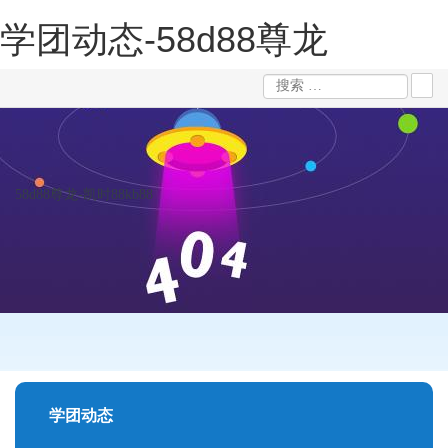
学团动态-58d88尊龙
58d88尊龙-凯时88kb88
学团动态