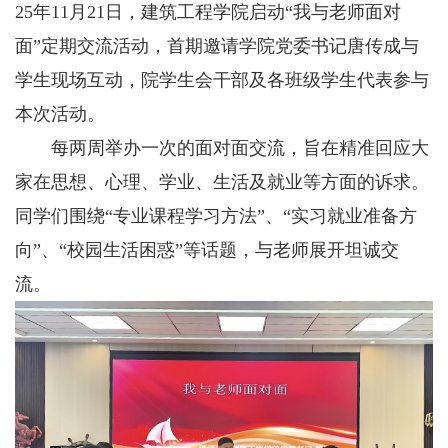
25年11月21日，建筑工程学院启动“我与老师面对
面”定期交流活动，首期邀请学院党委书记唐传成与
学生现场互动，院学生会干部及各班级学生代表参与
本次活动。
每两周举办一次的面对面交流，旨在精准回应大
家在思想、心理、学业、生活及就业等方面的诉求。
同学们围绕“专业课程学习方法”、“实习就业准备方
向”、“校园生活困惑”等话题，与老师展开坦诚交
流。