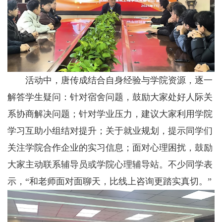
活动中，唐传成结合自身经验与学院资源，逐一
解答学生疑问：针对宿舍问题，鼓励大家处好人际关
系协商解决问题；针对学业压力，建议大家利用学院
学习互助小组结对提升；关于就业规划，提示同学们
关注学院合作企业的实习信息；面对心理困扰，鼓励
大家主动联系辅导员或学院心理辅导站。不少同学表
示，“和老师面对面聊天，比线上咨询更踏实真切。”