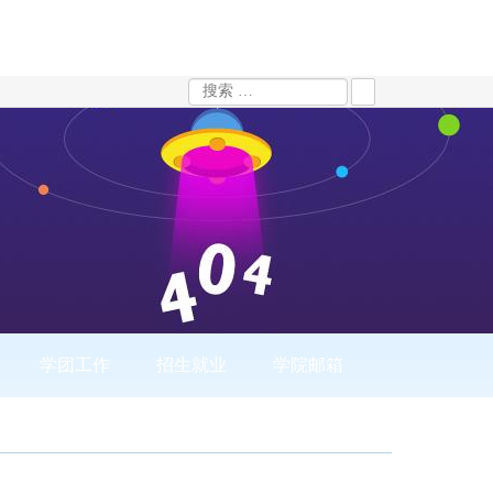
学团工作
招生就业
学院邮箱