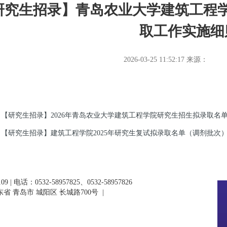
研究生招录】青岛农业大学建筑工程学
取工作实施细
2026-03-25 11:52:17
来源：
【研究生招录】2026年青岛农业大学建筑工程学院研究生招生拟录取名单(
【研究生招录】建筑工程学院2025年研究生复试拟录取名单（调剂批次
 | 电话：0532-58957825、0532-58957826
省 青岛市 城阳区 长城路700号
|