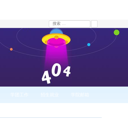
学团工作
招生就业
学院邮箱