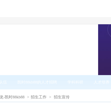
队伍
凯时88kb88的人才招聘
学科科研
人才培养
尊龙-凯时88kb88
>
招生工作
>
招生宣传