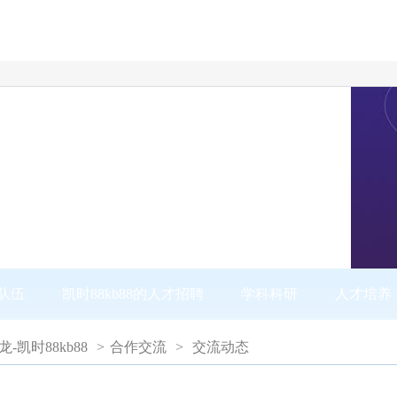
队伍
凯时88kb88的人才招聘
学科科研
人才培养
尊龙-凯时88kb88
>
合作交流
>
交流动态