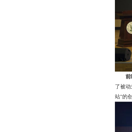
前
了被动
站"的