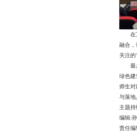
在互动
融合，
关注的
最后，
绿色建
师生对
与落地
主题持
编辑:
责任编