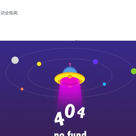
展访企拓岗
"));