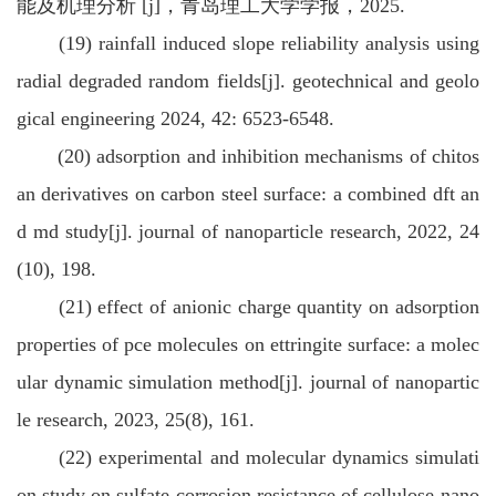
能及机理分析 [j]，青岛理工大学学报，2025.
(19) rainfall induced slope reliability analysis using
radial degraded random fields[j]. geotechnical and geolo
gical engineering 2024, 42: 6523-6548.
(20) adsorption and inhibition mechanisms of chitos
an derivatives on carbon steel surface: a combined dft an
d md study[j]. journal of nanoparticle research, 2022, 24
(10), 198.
(21) effect of anionic charge quantity on adsorption
properties of pce molecules on ettringite surface: a molec
ular dynamic simulation method[j]. journal of nanopartic
le research, 2023, 25(8), 161.
(22) experimental and molecular dynamics simulati
on study on sulfate corrosion resistance of cellulose-nano