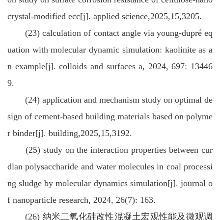
crystal-modified ecc[j]. applied science,2025,15,3205.
(23) calculation of contact angle via young-dupré eq
uation with molecular dynamic simulation: kaolinite as a
n example[j]. colloids and surfaces a, 2024, 697: 13446
9.
(24) application and mechanism study on optimal de
sign of cement-based building materials based on polyme
r binder[j]. building,2025,15,3192.
(25) study on the interaction properties between cur
dlan polysaccharide and water molecules in coal processi
ng sludge by molecular dynamics simulation[j]. journal o
f nanoparticle research, 2024, 26(7): 163.
(26) 纳米二氧化硅改性混凝土宏观性能及微观调