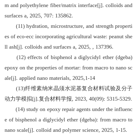
m and polyethylene fiber/matrix interface[j]. colloids and
surfaces a, 2025, 707: 135862.
(11) hydration, microstructure, and strength properti
es of eco-ecc incorporating agricultural waste: peanut she
ll ash[j]. colloids and surfaces a, 2025, , 137396.
(12) effects of bisphenol a diglycidyl ether (dgeba)
epoxy on the properties of mortar: from macro to nano sc
ale[j]. applied nano materials, 2025,1-14
(13)纤维素纳米晶须水泥基复合材料试验及分子
动力学模拟[j].复合材料学报, 2023, 40(09): 5315-5329.
(14) study on epoxy repair agents under the influenc
e of bisphenol a diglycidyl ether (dgeba): from macro to
nano scale[j]. colloid and polymer science, 2025, 1-15.