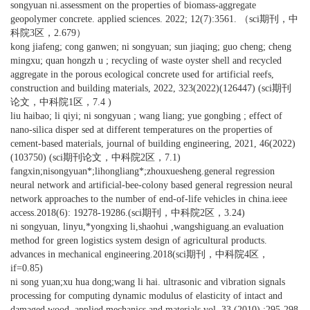
songyuan ni.assessment on the properties of biomass-aggregate
geopolymer concrete. applied sciences. 2022; 12(7):3561. （sci期刊，中
科院3区，2.679）
kong jiafeng; cong ganwen; ni songyuan; sun jiaqing; guo cheng; cheng
mingxu; quan hongzh u ; recycling of waste oyster shell and recycled
aggregate in the porous ecological concrete used for artificial reefs,
construction and building materials, 2022, 323(2022)(126447) (sci期刊
论文，中科院1区，7.4 )
liu haibao; li qiyi; ni songyuan ; wang liang; yue gongbing ; effect of
nano-silica disper sed at different temperatures on the properties of
cement-based materials, journal of building engineering, 2021, 46(2022)
(103750) (sci期刊论文，中科院2区，7.1)
fangxin;nisongyuan*;lihongliang*;zhouxuesheng.general regression
neural network and artificial-bee-colony based general regression neural
network approaches to the number of end-of-life vehicles in china.ieee
access.2018(6): 19278-19286.(sci期刊，中科院2区，3.24)
ni songyuan, linyu,*yongxing li,shaohui ,wangshiguang.an evaluation
method for green logistics system design of agricultural products.
advances in mechanical engineering.2018(sci期刊，中科院4区，
if=0.85)
ni song yuan;xu hua dong;wang li hai. ultrasonic and vibration signals
processing for computing dynamic modulus of elasticity of intact and
damaged wood. applied mechanics and materials vol. 33 (2010) :295-298