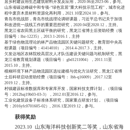
居乡村建设用生态建筑材料开发及应用，2020.06至2023-06，参与。
山东省碳达峰碳中和专项-“绿色宜居”重大科技示范工程”，城市化进
程中废弃木质材料资源化再利用，2021.10至2024.10，参与。
青岛市统战部，青岛市统战理论调研课题，习近平总书记关于加强
和改进统一战线工作的重要思想研究，2020.04至2020.12，主持。
黑龙江省农田黑土区碳平衡的研究，黑龙江省博士后资助经费（项
目编号：lbz-12235）, 2013.1-2016.1，主持
基于绿色物流理论的林产品物流园区关键问题研究，教育部中央高
校课题（项目编号：41414010），2014.4-2017.3，主持。
欠发达地区农林院校高层次人才队伍建设关键问题与机制研究，黑
龙江省教育规划课题（项目编号： gbd1211004），2011.11至
2015.10，主持。
模糊环境下林产品物流园区选址建模与优化方法研究，黑龙江省博
士后科研启动资助经费（项目编号： lbh-q16009）,2017.12至
2019.12，主持。
村镇建设标准数据库和专家库开发，国家科技支撑计划，（项目编
号：2012baj19b03-03-3），2012.01至2016.12，参与。
工业化建筑设备子标准体系研究，国家重点研发计划，（项目编
号：2016yfc0701605-02）, 2016.1至2019.12，参与。
获得奖励
2023.10 山东海洋科技创新奖二等奖，山东省海