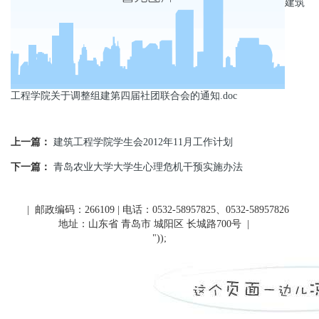
建筑
工程学院关于调整组建第四届社团联合会的通知.doc
上一篇：
建筑工程学院学生会2012年11月工作计划
下一篇：
青岛农业大学大学生心理危机干预实施办法
| 邮政编码：266109 | 电话：0532-58957825、0532-58957826
地址：山东省 青岛市 城阳区 长城路700号
|
"));