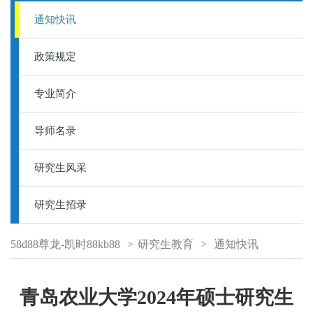
通知快讯
政策规定
专业简介
导师名录
研究生风采
研究生招录
58d88尊龙-凯时88kb88
>
研究生教育
>
通知快讯
青岛农业大学2024年硕士研究生