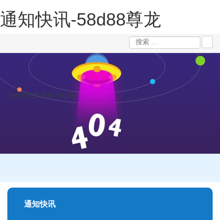
通知快讯-58d88尊龙
58d88尊龙-凯时88kb88
通知快讯