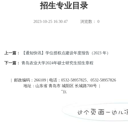
招生专业目录
2023-10-25 16:30:47
浏览数：
0
上一篇：
【通知快讯】学位授权点建设年度报告（2023 年）
下一篇：
青岛农业大学2024年硕士研究生招生章程
| 邮政编码：266109 | 电话：0532-58957825、0532-58957826
地址：山东省 青岛市 城阳区 长城路700号
|
"));