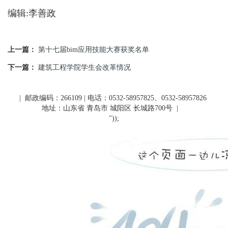
编辑:李善政
上一篇：
第十七届bim应用技能大赛获奖名单
下一篇：
建筑工程学院学生会改革情况
| 邮政编码：266109 | 电话：0532-58957825、0532-58957826
地址：山东省 青岛市 城阳区 长城路700号
|
"));