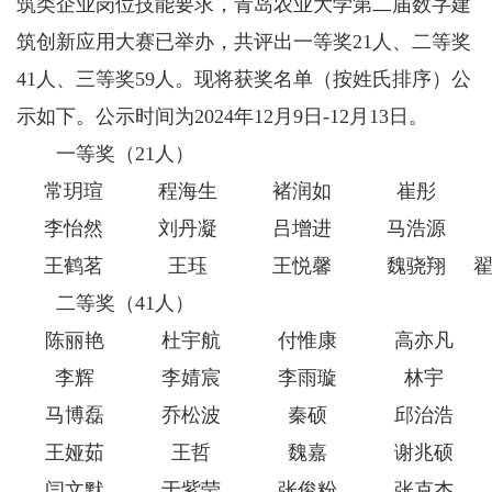
筑类企业岗位技能要求，青岛农业大学第二届数字建
筑创新应用大赛已举办，共评出一等奖21人、二等奖
41人、三等奖59人。现将获奖名单（按姓氏排序）公
示如下。公示时间为2024年12月9日-12月13日。
一等奖（21人）
常玥瑄
程海生
褚润如
崔彤
李怡然
刘丹凝
吕增进
马浩源
王鹤茗
王珏
王悦馨
魏骁翔
二等奖（41人）
陈丽艳
杜宇航
付惟康
高亦凡
李辉
李婧宸
李雨璇
林宇
马博磊
乔松波
秦硕
邱治浩
王娅茹
王哲
魏嘉
谢兆硕
闫文默
于紫莹
张俊粉
张克杰