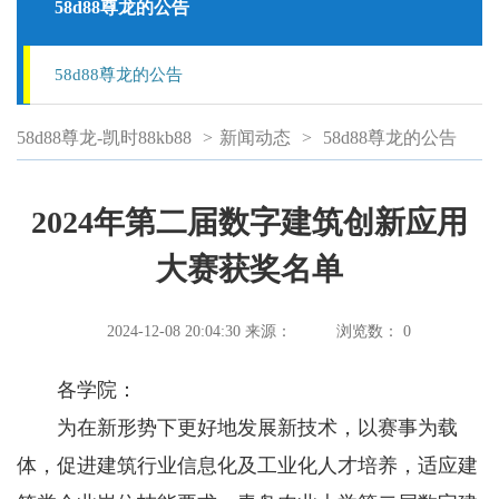
58d88尊龙的公告
58d88尊龙的公告
58d88尊龙-凯时88kb88
>
新闻动态
>
58d88尊龙的公告
2024年第二届数字建筑创新应用
大赛获奖名单
2024-12-08 20:04:30
来源：
浏览数：
0
各学院：
为在新形势下更好地发展新技术，以赛事为载
体，促进建筑行业信息化及工业化人才培养，适应建