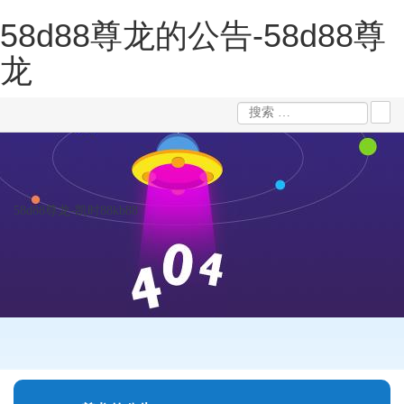
58d88尊龙的公告-58d88尊
龙
58d88尊龙-凯时88kb88