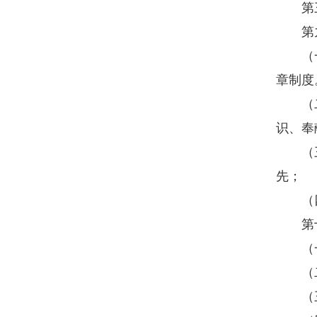
第三
第九
（一）
章制度
（二）
识、奉
（三）
先；
（四）
第十
（一）
（二）
（三）