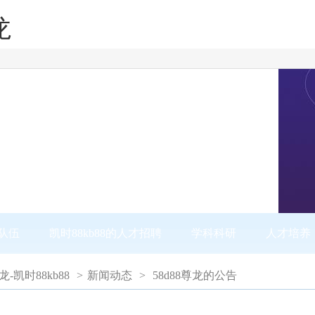
龙
队伍
凯时88kb88的人才招聘
学科科研
人才培养
尊龙-凯时88kb88
>
新闻动态
>
58d88尊龙的公告