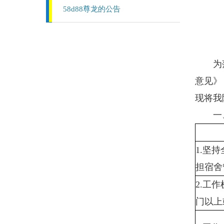
58d88尊龙的公告
为落实
意见》
现将我
一、
1.坚
担宿舍
2.工
门以上