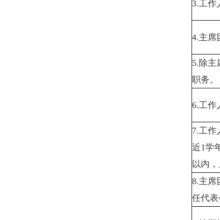
3.工
4.主
5.除
职务。
6.工
7.工
近1学
以内，
8.主
任代表