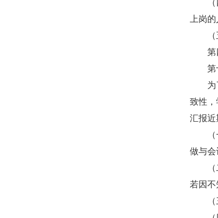
（四）
上岗的
（五）
第四
第十
为了加
致性，
汇报近
（一）
做与会
（二）
若因不
（三）
（四）