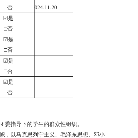
□否
024.11.20
☑是
□否
☑是
□否
☑是
□否
☑是
□否
团委指导下的学生的群众性组织。
帜，以马克思列宁主义、毛泽东思想、邓小