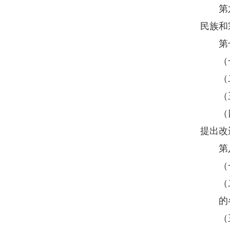
第六条
民族和
第七
（一）
（二
（三）
（四）
提出改
第八
（一
（二）
的各
（三）