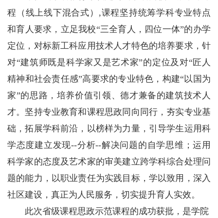
程（线上线下混合式）,课程坚持统筹学科专业特点
和育人要求，立足我校“三全育人，四位一体”的办学
定位，对标新工科应用技术人才特色的培养要求，针
对“建筑师既是科学家又是艺术家”的定位及对“匠人
精神和社会责任感”高要求的专业特色，构建“以国为
家”的思路，培养价值引领、德才兼备的建筑技术人
才。坚持专业教育和课程思政同向同行，夯实专业基
础，拓展学科前沿，以榜样为力量，引导学生运用科
学态度建立发现--分析--解决问题的自学思维；运用
科学家的态度及艺术家的审美建立跨学科综合处理问
题的能力，以职业责任为实践目标，学以致用，深入
社区建设，真正为人民服务，切实提升育人实效。
此次省级课程思政示范课程的成功获批，是学院