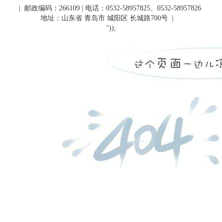
| 邮政编码：266109 | 电话：0532-58957825、0532-58957826
地址：山东省 青岛市 城阳区 长城路700号
|
"));