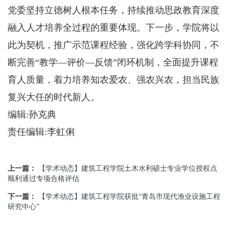
党委坚持立德树人根本任务，持续推动思政教育深度
融入人才培养全过程的重要体现。下一步，学院将以
此为契机，推广示范课程经验，强化跨学科协同，不
断完善“教学—评价—反馈”闭环机制，全面提升课程
育人质量，着力培养知农爱农、强农兴农，担当民族
复兴大任的时代新人。
编辑:孙克典
责任编辑:李虹俐
上一篇：
【学术动态】建筑工程学院土木水利硕士专业学位授权点
顺利通过专项合格评估
下一篇：
【学术动态】建筑工程学院获批“青岛市现代渔业设施工程
研究中心”